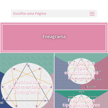
Escolha uma Página
Eneagrama
Flechas dos
tipos
emocionais do
Eneagrama
Flechas dos
tipos mentais do
Eneagrama
Flechas dos
tipos instintivos