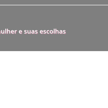
ulher e suas escolhas
uem você está? Quais mudanças