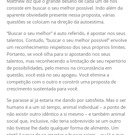
Matthew diz que o grande desafio de cada um de nós
consiste em buscar o seu melhor possível. Indo além da
aparente obviedade presente nessa proposta, várias
questões se colocam na direção da autoestima.
“Buscar o seu melhor” é auto referido, é apostar nos seus
talentos. Contudo, “buscar o seu melhor possível” envolve
um reconhecimento respeitoso dos seus próprios limites.
Portanto, se você olha para si apostando nos seus
talentos, mas reconhecendo a limitação de seu repertório
de possibilidades, pelo menos na circunstância em
questão, você está no seu apogeu. Você elimina a
competição com o outro e constrói uma proposta de
crescimento sustentada para você.
Se parasse aí já estaria me dando por satisfeita. Mas o ser
humano é a um só tempo, animal individual – a ponto de
não existir outro idêntico a si mesmo – e também animal
social que, inclusive, não teria sobrevivido se um outro
não tivesse lhe dado qualquer forma de alimento. Um
réptil é capaz de se arrastar e buscar raízes – ou lá o que