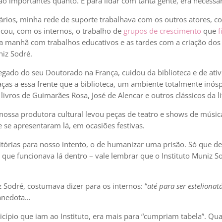
ão importantes quanto. E para lidar com tanta gente, era necessá
rios, minha rede de suporte trabalhava com os outros atores, co
icou, com os internos, o trabalho de
grupos de crescimento
que
f
a manhã com trabalhos educativos e as tardes com a criação dos p
niz Sodré.
gado do seu Doutorado na França, cuidou da biblioteca e de ativi
raças a essa frente que a biblioteca, um ambiente totalmente inós
livros de Guimarães Rosa, José de Alencar e outros clássicos da li
 nossa produtora cultural levou peças de teatro e shows de músic
 se apresentaram lá, em ocasiões festivas.
tórias para nosso intento, o de humanizar uma prisão. Só que de
 que funcionava lá dentro – vale lembrar que o Instituto Muniz 
Sodré, costumava dizer para os internos: “
até para ser esteliona
 anedota…
pio que iam ao Instituto, era mais para “cumpriam tabela”. Qua