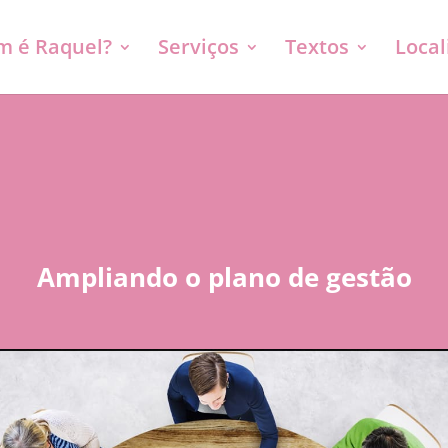
 é Raquel?
Serviços
Textos
Local
Ampliando o plano de gestão