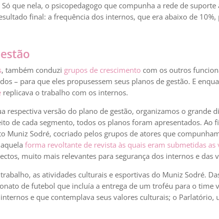
. Só que nela, o psicopedagogo que compunha a rede de suporte
sultado final: a frequência dos internos, que era abaixo de 10%
Gestão
s
, também conduzi
grupos de crescimento
com os outros funcion
gados – para que eles propusessem seus planos de gestão. E enqua
e
replicava o trabalho com os internos.
a respectiva versão do plano de gestão, organizamos o grande di
ito de cada segmento, todos os planos foram apresentados. Ao f
to Muniz Sodré, cocriado pelos grupos de atores que compunham 
a aquela
forma revoltante de revista às quais eram submetidas as v
ctos, muito mais relevantes para segurança dos internos e das vi
trabalho, as atividades culturais e esportivas do Muniz Sodré. D
ato de futebol que incluía a entrega de um troféu para o time
 internos e que contemplava seus valores culturais; o Parlatório