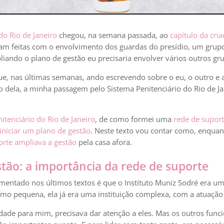
do Rio de Janeiro
chegou, na semana passada, ao
capítulo da cri
oram feitas com o envolvimento dos guardas do presídio, um grup
iando o plano de gestão eu precisaria envolver vários outros gru
e, nas últimas semanas, ando escrevendo sobre o eu, o outro e a
ço dela, a minha passagem pelo Sistema Penitenciário do Rio de J
itenciário do Rio de Janeiro
, de como formei uma
rede de suport
iniciar um plano de gestão
. Neste texto vou contar como, enquan
orte ampliava a gestão
pela casa afora.
tão: a importância da rede de suporte
entado nos últimos textos é que o Instituto Muniz Sodré era u
mo pequena, ela já era uma instituição complexa, com a atuação 
ade para mim, precisava dar atenção a eles. Mas os outros funci