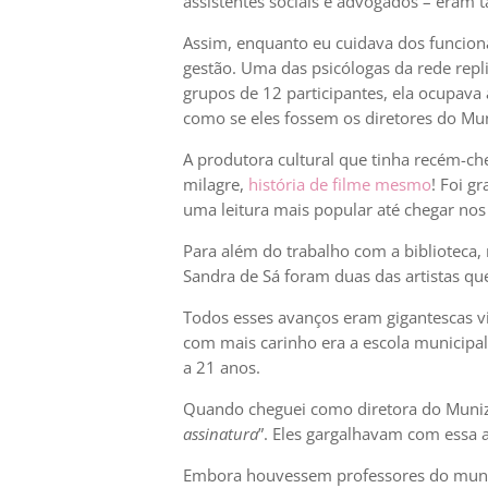
assistentes sociais e advogados – eram t
Assim, enquanto eu cuidava dos funcioná
gestão. Uma das psicólogas da rede repl
grupos de 12 participantes, ela ocupava 
como se eles fossem os diretores do Mu
A produtora cultural que tinha recém-che
milagre,
história de filme mesmo
! Foi g
uma leitura mais popular até chegar nos 
Para além do trabalho com a biblioteca,
Sandra de Sá foram duas das artistas que
Todos esses avanços eram gigantescas vi
com mais carinho era a escola municipal
a 21 anos.
Quando cheguei como diretora do Muniz 
assinatura
”. Eles gargalhavam com essa
Embora houvessem professores do municí