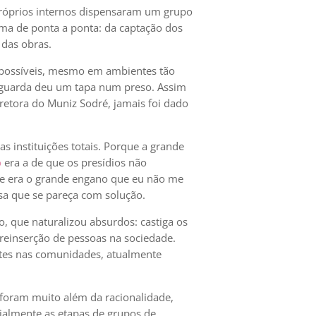
próprios internos dispensaram um grupo
rma de ponta a ponta: da captação dos
 das obras.
s possíveis, mesmo em ambientes tão
 guarda deu um tapa num preso. Assim
iretora do Muniz Sodré, jamais foi dado
instituições totais. Porque a grande
o
era a de que os presídios não
se era o grande engano que eu não me
sa que se pareça com solução.
, que naturalizou absurdos: castiga os
reinserção de pessoas na sociedade.
entes nas comunidades, atualmente
 foram muito além da racionalidade,
cialmente as etapas de grupos de