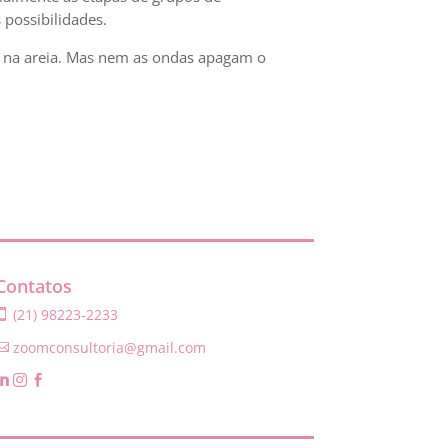
possibilidades.
a na areia. Mas nem as ondas apagam o
Contatos
(21) 98223-2233

zoomconsultoria@gmail.com



