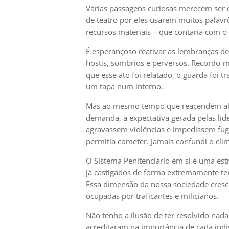
Várias passagens curiosas merecem ser 
de teatro por eles usarem muitos palavr
recursos materiais – que contaria com o
É esperançoso reativar as lembranças d
hostis, sombrios e perversos. Recordo-
que esse ato foi relatado, o guarda foi 
um tapa num interno.
Mas ao mesmo tempo que reacendem algum
demanda, a expectativa gerada pelas li
agravassem violências e impedissem fu
permitia cometer. Jamais confundi o cl
O Sistema Penitenciário em si é uma estr
já castigados de forma extremamente te
Essa dimensão da nossa sociedade cresce
ocupadas por traficantes e milicianos.
Não tenho a ilusão de ter resolvido nad
acreditaram na importância de cada indi