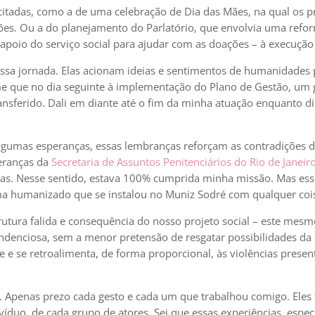
citadas, como a de uma celebração de Dia das Mães, na qual os 
ões. Ou a do planejamento do Parlatório, que envolvia uma refo
 apoio do serviço social para ajudar com as doações – à execução
essa jornada. Elas acionam ideias e sentimentos de humanidade
me que no dia seguinte à implementação do Plano de Gestão, um
transferido. Dali em diante até o fim da minha atuação enquanto d
as esperanças, essas lembranças reforçam as contradições das 
deranças da
Secretaria de Assuntos Penitenciários do Rio de Janeir
gas. Nesse sentido, estava 100% cumprida minha missão. Mas es
ima humanizado que se instalou no Muniz Sodré com qualquer coi
utura falida e consequência do nosso projeto social – este mesmo
ndenciosa, sem a menor pretensão de resgatar possibilidades da 
 e se retroalimenta, de forma proporcional, às violências pres
a. Apenas prezo cada gesto e cada um que trabalhou comigo. Eles
víduo, de cada grupo de atores. Sei que essas experiências, espe