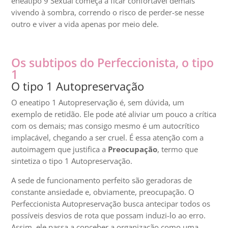
eneatipo 9 Sexual começa a ficar confortável demais
vivendo à sombra, correndo o risco de perder-se nesse
outro e viver a vida apenas por meio dele.
Os subtipos do Perfeccionista, o tipo
1
O tipo 1 Autopreservação
O eneatipo 1 Autopreservação é, sem dúvida, um
exemplo de retidão. Ele pode até aliviar um pouco a crítica
com os demais; mas consigo mesmo é um autocrítico
implacável, chegando a ser cruel. É essa atenção com a
autoimagem que justifica a
Preocupação
, termo que
sintetiza o tipo 1 Autopreservação.
A sede de funcionamento perfeito são geradoras de
constante ansiedade e, obviamente, preocupação. O
Perfeccionista Autopreservação busca antecipar todos os
possíveis desvios de rota que possam induzi-lo ao erro.
Assim, ele passa a conceber a organização como uma