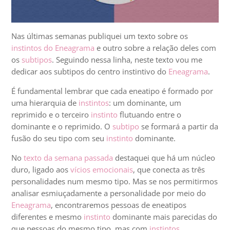
Nas últimas semanas publiquei um texto sobre os
instintos do Eneagrama
e outro sobre a relação deles com
os
subtipos
. Seguindo nessa linha, neste texto vou me
dedicar aos subtipos do centro instintivo do
Eneagrama
.
É fundamental lembrar que cada eneatipo é formado por
uma hierarquia de
instintos
: um dominante, um
reprimido e o terceiro
instinto
flutuando entre o
dominante e o reprimido. O
subtipo
se formará a partir da
fusão do seu tipo com seu
instinto
dominante.
No
texto da semana passada
destaquei que há um núcleo
duro, ligado aos
vícios emocionais
, que conecta as três
personalidades num mesmo tipo. Mas se nos permitirmos
analisar esmiuçadamente a personalidade por meio do
Eneagrama
, encontraremos pessoas de eneatipos
diferentes e mesmo
instinto
dominante mais parecidas do
que pessoas do mesmo tipo, mas com
instintos