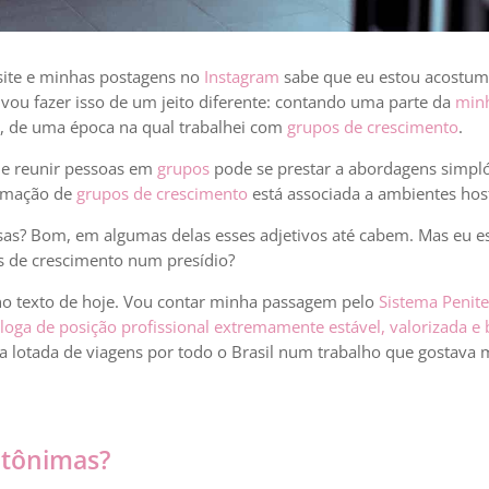
ite e minhas postagens no
Instagram
sabe que eu estou acostuma
 vou fazer isso de um jeito diferente: contando uma parte da
minh
o, de uma época na qual trabalhei com
grupos de crescimento
.
de reunir pessoas em
grupos
pode se prestar a abordagens simpló
ormação de
grupos de crescimento
está associada a ambientes host
as? Bom, em algumas delas esses adjetivos até cabem. Mas eu es
s de crescimento num presídio?
 no texto de hoje. Vou contar minha passagem pelo
Sistema Penite
óloga de posição profissional extremamente estável, valorizada
da lotada de viagens por todo o Brasil num trabalho que gostava
ntônimas?