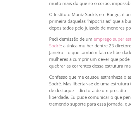
muito mais do que só o corpo, impossibil
O Instituto Muniz Sodré, em Bangu, é um
primeira daquelas “hipocrisias” que a bur
depositados pelo juizado de menores por
Pedi demissão de um
emprego super est
Sodré
: a única mulher dentre 23 direto
Janeiro – o que também fala de liberdad
mulheres a cumprir um dever que pode se
quebrar as correntes dessa estrutura mach
Confesso que me causou estranheza o as
Sodré. Mas libertar-se de uma estrutura
de destaque – diretora de um presídio – 
liberdade. Eu pude comunicar o que pen
tremendo suporte para essa jornada, que