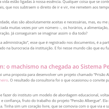
 vida estão ligadas à nossa essência. Qualquer coisa que se con
otais, que nos subtraem o direito de ir e vir, me remetem aos temp
ade, elas são absolutamente aceitas e necessárias, mas, eu me 
ciada muitas vezes por um número –, os horários, a alimentação, a
tração. Já conseguiram se imaginar assim o dia todo?
a administração”, esse que é registrado nos documentos, é a part
 na burocracia da instituição. E foi nesse mundo cão que eu fui
m: o machismo na chegada ao Sistema Pe
ebi uma proposta para desenvolver um projeto chamado “Prisão A
neiro
. O resultado da consultoria foi o que ocasionou o convite p
de fazer do instituto um modelo de abordagem educacional, volt
confiança, fruto do trabalho do projeto “Pensão Albergue”. Ela 
a. Tinha sim um coração livre, que se comovia com o que via e s