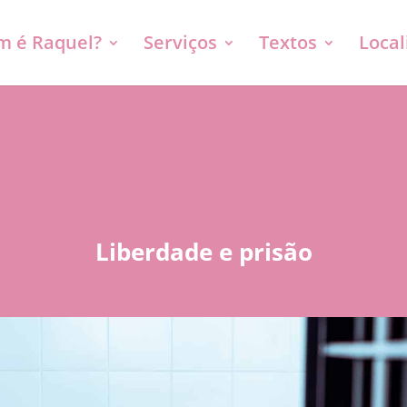
 é Raquel?
Serviços
Textos
Local
Liberdade e prisão