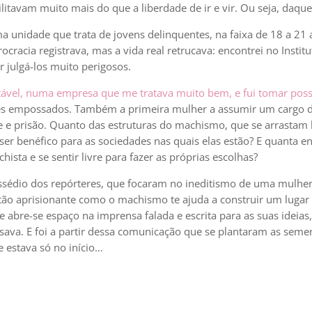
itavam muito mais do que a liberdade de ir e vir. Ou seja, daquel
a unidade que trata de jovens delinquentes, na faixa de 18 a 21 
ocracia registrava, mas a vida real retrucava: encontrei no Insti
 julgá-los muito perigosos.
ável, numa empresa que me tratava muito bem, e fui tomar posse
res empossados. Também a primeira mulher a assumir um cargo de
e e prisão. Quanto das estruturas do machismo, que se arrastam 
r benéfico para as sociedades nas quais elas estão? E quanta en
ista e se sentir livre para fazer as próprias escolhas?
sédio dos repórteres, que focaram no ineditismo de uma mulher
 tão aprisionante como o machismo te ajuda a construir um lugar
e abre-se espaço na imprensa falada e escrita para as suas ideias
sava. E foi a partir dessa comunicação que se plantaram as sem
 estava só no início…